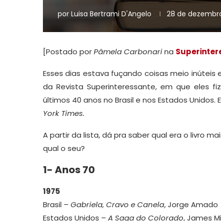
por
Luisa Bertrami D'Angelo
28 de dezembro
[Postado por
Pâmela Carbonari
na
Superinter
Esses dias estava fuçando coisas meio inúteis 
da Revista Superinteressante, em que eles f
últimos 40 anos no Brasil e nos Estados Unidos. 
York Times.
A partir da lista, dá pra saber qual era o livro 
qual o seu?
1- Anos 70
1975
Brasil –
Gabriela, Cravo e Canela
, Jorge Amado
Estados Unidos –
A Saga do Colorado
, James M