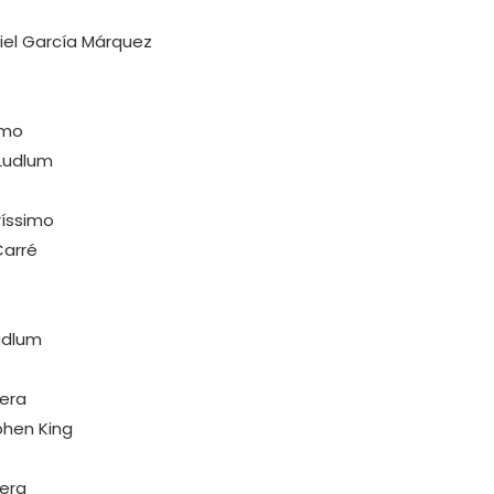
riel García Márquez
imo
 Ludlum
ríssimo
Carré
udlum
dera
phen King
dera