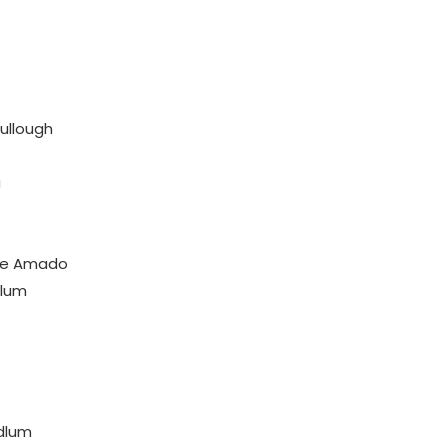
ullough
a
rge Amado
dlum
udlum