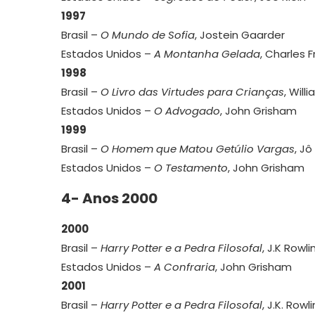
1997
Brasil –
O Mundo de Sofia
, Jostein Gaarder
Estados Unidos –
A Montanha Gelada
, Charles F
1998
Brasil –
O Livro das Virtudes para Crianças
, Will
Estados Unidos –
O Advogado
, John Grisham
1999
Brasil –
O Homem que Matou Getúlio Vargas
, J
Estados Unidos –
O Testamento
, John Grisham
4- Anos 2000
2000
Brasil –
Harry Potter e a Pedra Filosofal
, J.K Rowli
Estados Unidos –
A Confraria
, John Grisham
2001
Brasil –
Harry Potter e a Pedra Filosofal
, J.K. Rowl