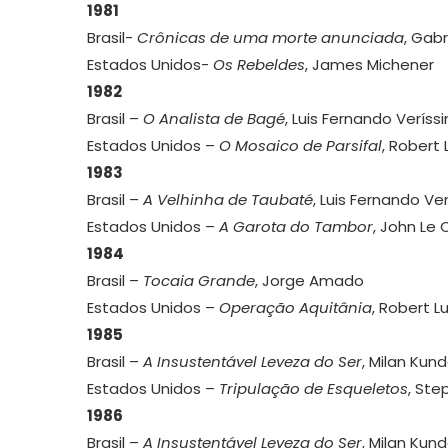
1981
Brasil-
Crônicas de uma morte anunciada
, Gab
Estados Unidos-
Os Rebeldes
, James Michener
1982
Brasil –
O Analista de Bagé
, Luis Fernando Veríss
Estados Unidos –
O Mosaico de Parsifal
, Robert
1983
Brasil –
A Velhinha de Taubaté
, Luis Fernando Ve
Estados Unidos –
A Garota do Tambor
, John Le 
1984
Brasil –
Tocaia Grande
, Jorge Amado
Estados Unidos –
Operação Aquitânia
, Robert L
1985
Brasil –
A Insustentável Leveza do Ser
, Milan Kun
Estados Unidos –
Tripulação de Esqueletos
, Ste
1986
Brasil –
A Insustentável Leveza do Ser
, Milan Kun