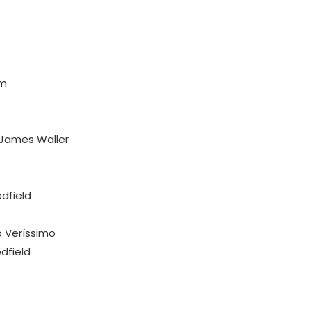
am
 James Waller
dfield
o Veríssimo
dfield