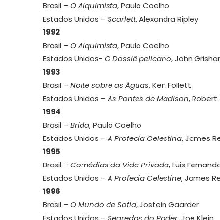
Brasil –
O Alquimista
, Paulo Coelho
Estados Unidos –
Scarlett
, Alexandra Ripley
1992
Brasil –
O Alquimista
, Paulo Coelho
Estados Unidos-
O Dossiê pelicano
, John Grish
1993
Brasil –
Noite sobre as Águas
, Ken Follett
Estados Unidos –
As Pontes de Madison
, Robert
1994
Brasil –
Brida
, Paulo Coelho
Estados Unidos –
A Profecia Celestina
, James Re
1995
Brasil –
Comédias da Vida Privada
, Luis Fernand
Estados Unidos –
A Profecia Celestine
, James Re
1996
Brasil –
O Mundo de Sofia
, Jostein Gaarder
Estados Unidos –
Segredos do Poder
, Joe Klein