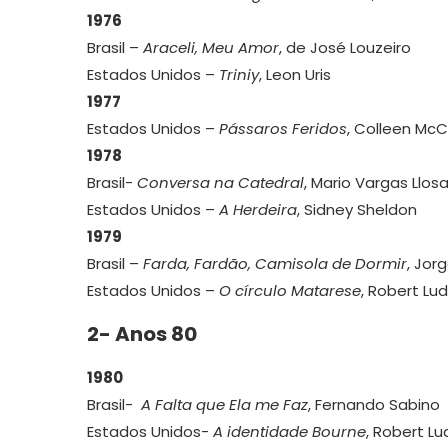
1976
Brasil –
Araceli, Meu Amor
, de José Louzeiro
Estados Unidos –
Triniy
, Leon Uris
1977
Estados Unidos –
Pássaros Feridos
, Colleen McC
1978
Brasil-
Conversa na Catedral
, Mario Vargas Llos
Estados Unidos –
A Herdeira
, Sidney Sheldon
1979
Brasil –
Farda, Fardão, Camisola de Dormir
, Jo
Estados Unidos –
O círculo Matarese
, Robert Lu
2- Anos 80
1980
Brasil-
A Falta que Ela me Faz
, Fernando Sabino
Estados Unidos-
A identidade Bourne
, Robert L