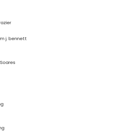
razier
iam j. bennett
ô Soares
ng
ing