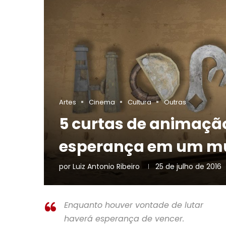
Artes
Cinema
Cultura
Outras
5 curtas de animaçã
esperança em um m
por
Luiz Antonio Ribeiro
25 de julho de 2016
Enquanto houver vontade de lutar
haverá esperança de vencer.