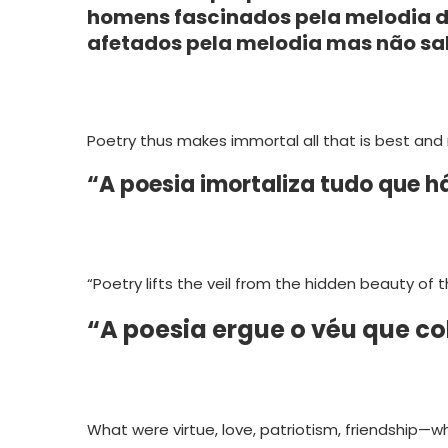
homens fascinados pela melodia d
afetados pela melodia mas não sa
Poetry thus makes immortal all that is best and m
“A poesia imortaliza tudo que h
“Poetry lifts the veil from the hidden beauty of t
“A poesia ergue o véu que c
What were virtue, love, patriotism, friendship—w