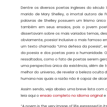
Dentre os diversos poetas ingleses do século X
marido de Mary Shelley, a imortal autora de F
palavras de Shelley possuem um lirismo úni
também em seus ensaios, pois o jovem poet
dissertavam sobre os mais variados temas, desde
obviamente, poesia! Inclusive o mais famoso en
um texto chamado “Uma defesa da poesia”, em 
da poesia e dos poetas para a humanidade. O
ressaltados, como o fato de poetas serem gera
uma perspectiva única da existência, além de t
melhor do universo, de revelar a beleza oculta
humana nas quais a razão não é capaz de alcan
Assim sendo, veja abaixo uma breve lista com a
leia aqui o
ensaio completo no idioma original
e 
“A poem is the very image of life expressed in its