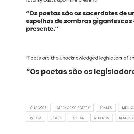
futurity casts upon the present;”
“Os poetas são os sacerdotes de u
espelhos de sombras gigantescas a
presente.”
“Poets are the unacknowledged legislators of th
“Os poetas são os legislado
CITAÇÕES
DEFENCE OF POETRY
FRASES
MELHO
POESIA
POETA
POETAS
RESENHA
RESUMO