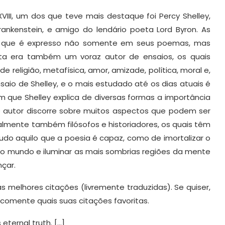
VIII, um dos que teve mais destaque foi Percy Shelley,
rankenstein, e amigo do lendário poeta Lord Byron. As
co que é expresso não somente em seus poemas, mas
a era também um voraz autor de ensaios, os quais
 religião, metafísica, amor, amizade, política, moral e,
saio de Shelley, e o mais estudado até os dias atuais é
que Shelley explica de diversas formas a importância
 autor discorre sobre muitos aspectos que podem ser
lmente também filósofos e historiadores, os quais têm
udo aquilo que a poesia é capaz, como de imortalizar o
 do mundo e iluminar as mais sombrias regiões da mente
çar.
s melhores citações (livremente traduzidas). Se quiser,
comente quais suas citações favoritas.
 eternal truth. […]