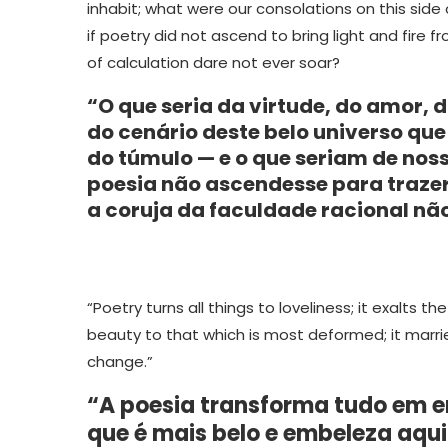
inhabit; what were our consolations on this sid
if poetry did not ascend to bring light and fire
of calculation dare not ever soar?
“O que seria da virtude, do amor, 
do cenário deste belo universo qu
do túmulo — e o que seriam de nos
poesia não ascendesse para trazer 
a coruja da faculdade racional não
“Poetry turns all things to loveliness; it exalts t
beauty to that which is most deformed; it marrie
change.”
“A poesia transforma tudo em en
que é mais belo e embeleza aqui