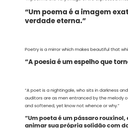
“Um poema é a imagem exata
verdade eterna.”
Poetry is a mirror which makes beautiful that whic
“A poesia é um espelho que torna
“A poet is a nightingale, who sits in darkness an
auditors are as men entranced by the melody o
and softened, yet know not whence or why.”
“Um poeta é um pássaro rouxinol,
animar sua própria solidão com do