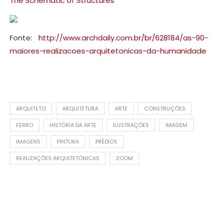
The Schematic of Structures
Fonte:
http://www.archdaily.com.br/br/628184/as-90-
maiores-realizacoes-arquitetonicas-da-humanidade
ARQUITETO
ARQUITETURA
ARTE
CONSTRUÇÕES
FERRO
HISTÓRIA DA ARTE
ILUSTRAÇÕES
IMAGEM
IMAGENS
PINTURA
PRÉDIOS
REALIZAÇÕES ARQUITETÔNICAS
ZOOM