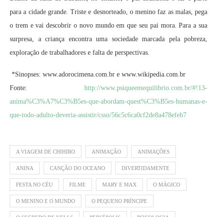
para a cidade grande. Triste e desnorteado, o menino faz as malas, pega
o trem e vai descobrir o novo mundo em que seu pai mora. Para a sua
surpresa, a criança encontra uma sociedade marcada pela pobreza,
exploração de trabalhadores e falta de perspectivas.
*Sinopses: www.adorocimena.com.br e www.wikipedia.com.br
Fonte:
http://www.psiqueemequilibrio.com.br/#!13-
anima%C3%A7%C3%B5es-que-abordam-quest%C3%B5es-humanas-e-
que-todo-adulto-deveria-assistir/csso/56c5c6ca0cf2de8a478efeb7
A VIAGEM DE CHIHIRO
ANIMAÇÃO
ANIMAÇÕES
ANINA
CANÇÃO DO OCEANO
DIVERTIDAMENTE
FESTA NO CÉU
FILME
MARY E MAX
O MÁGICO
O MENINO E O MUNDO
O PEQUENO PRÍNCIPE