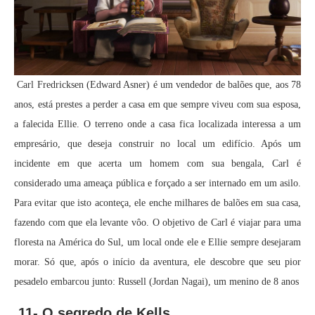
Carl Fredricksen (Edward Asner) é um vendedor de balões que, aos 78
anos, está prestes a perder a casa em que sempre viveu com sua esposa,
a falecida Ellie. O terreno onde a casa fica localizada interessa a um
empresário, que deseja construir no local um edifício. Após um
incidente em que acerta um homem com sua bengala, Carl é
considerado uma ameaça pública e forçado a ser internado em um asilo.
Para evitar que isto aconteça, ele enche milhares de balões em sua casa,
fazendo com que ela levante vôo. O objetivo de Carl é viajar para uma
floresta na América do Sul, um local onde ele e Ellie sempre desejaram
morar. Só que, após o início da aventura, ele descobre que seu pior
pesadelo embarcou junto: Russell (Jordan Nagai), um menino de 8 anos
11- O segredo de Kells