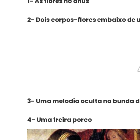
1- As flores no ânus
2- Dois corpos-flores embaixo de 
3- Uma melodia oculta na bunda
4- Uma freira porco