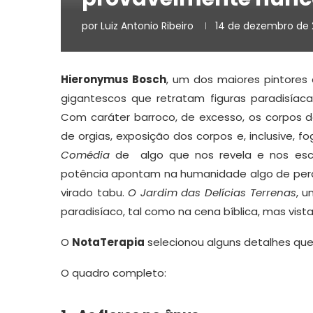
por
Luiz Antonio Ribeiro
14 de dezembro de 
Hieronymus Bosch
, um dos maiores pintores
gigantescos que retratam figuras paradisíac
Com caráter barroco, de excesso, os corpos d
de orgias, exposição dos corpos e, inclusive, f
Comédia
de algo que nos revela e nos escon
potência apontam na humanidade algo de perd
virado tabu.
O Jardim das Delícias Terrenas
, 
paradisíaco, tal como na cena bíblica, mas vista 
O
NotaTerapia
selecionou alguns detalhes qu
O quadro completo: