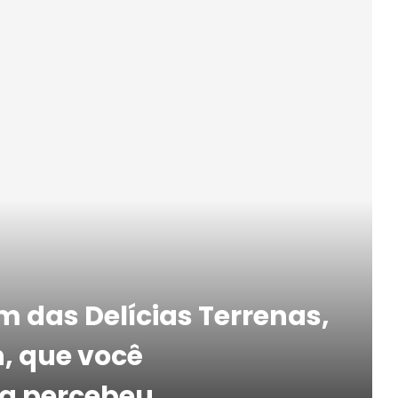
m das Delícias Terrenas,
, que você
a percebeu