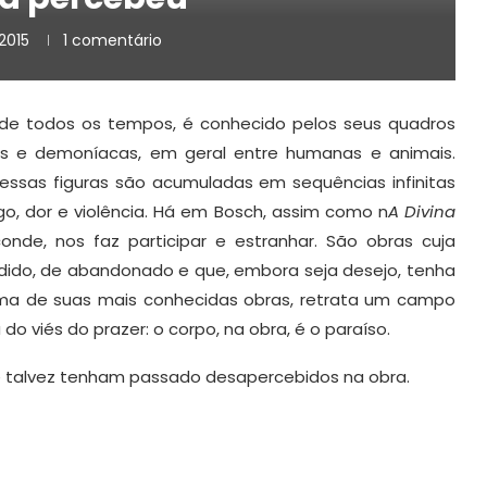
2015
1 comentário
 de todos os tempos, é conhecido pelos seus quadros
as e demoníacas, em geral entre humanas e animais.
essas figuras são acumuladas em sequências infinitas
ogo, dor e violência. Há em Bosch, assim como n
A Divina
de, nos faz participar e estranhar. São obras cuja
ido, de abandonado e que, embora seja desejo, tenha
uma de suas mais conhecidas obras, retrata um campo
do viés do prazer: o corpo, na obra, é o paraíso.
e talvez tenham passado desapercebidos na obra.