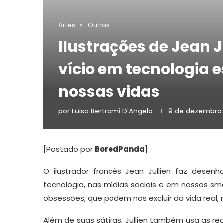
Artes
Outras
Ilustrações de Jean 
vício em tecnologia 
nossas vidas
por
Luisa Bertrami D'Angelo
9 de dezembro 
[Postado por
BoredPanda
]
O ilustrador francês Jean Jullien faz dese
tecnologia, nas mídias sociais e em nossos sma
obsessões, que podem nos excluir da vida real, n
Além de suas sátiras, Jullien também usa as re