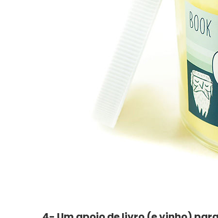
4- Um apoio de livro (e vinho) par