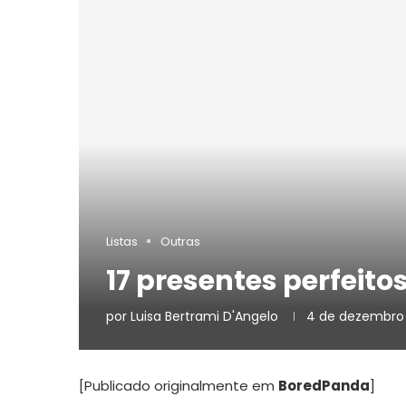
Listas
Outras
17 presentes perfeito
por
Luisa Bertrami D'Angelo
4 de dezembro 
[Publicado originalmente em
BoredPanda
]