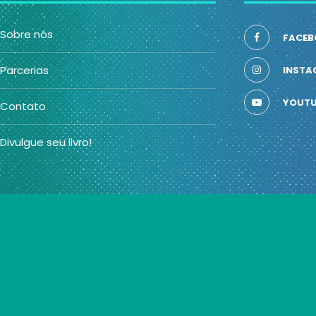
Sobre nós
FACEB
Parcerias
INSTA
YOUTU
Contato
Divulgue seu livro!