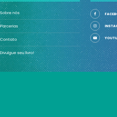
Sobre nós
FACEB
Parcerias
INSTA
YOUTU
Contato
Divulgue seu livro!