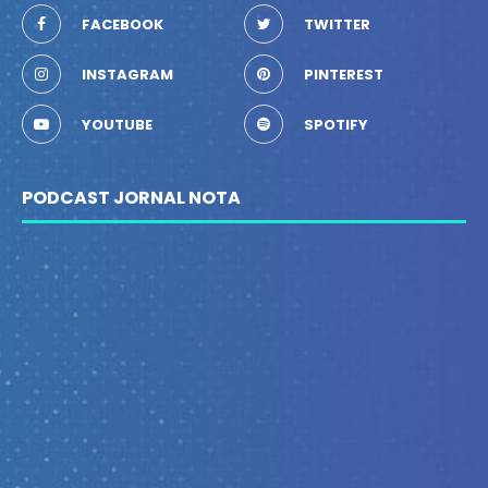
FACEBOOK
TWITTER
INSTAGRAM
PINTEREST
YOUTUBE
SPOTIFY
PODCAST JORNAL NOTA