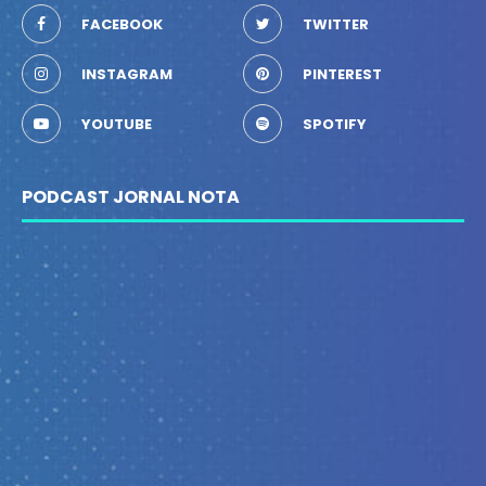
FACEBOOK
TWITTER
INSTAGRAM
PINTEREST
YOUTUBE
SPOTIFY
PODCAST JORNAL NOTA