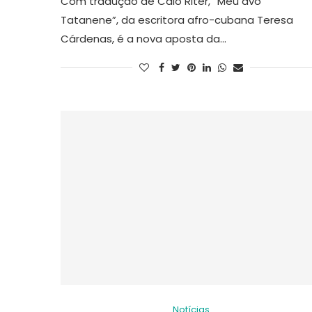
Com tradução de Caio Riter, “Meu avô
Tatanene”, da escritora afro-cubana Teresa
Cárdenas, é a nova aposta da…
Notícias