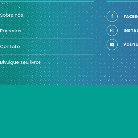
Sobre nós
FACEB
Parcerias
INSTA
YOUTU
Contato
Divulgue seu livro!