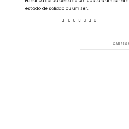
Eu nunca sei ao certo se um poeta é um ser em
estado de solidão ou um ser…
CARREGA