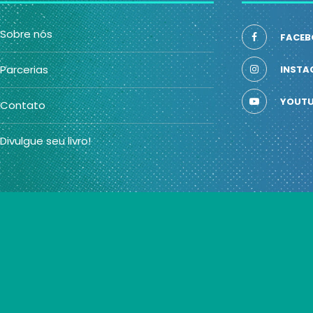
Sobre nós
FACEB
Parcerias
INSTA
YOUTU
Contato
Divulgue seu livro!