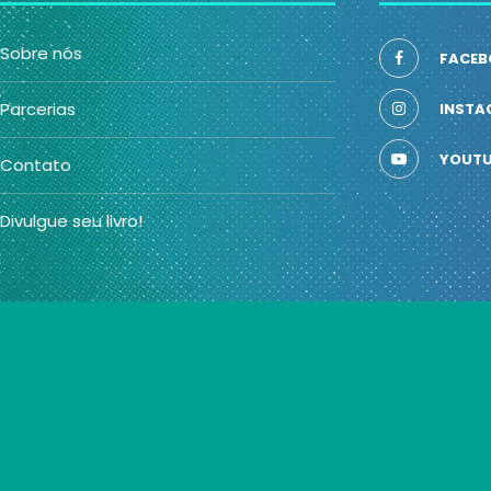
Sobre nós
FACEB
Parcerias
INSTA
YOUTU
Contato
Divulgue seu livro!