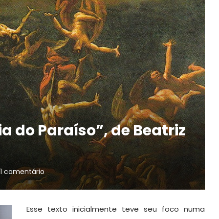
a do Paraíso”, de Beatriz
1 comentário
Esse texto inicialmente teve seu foco numa