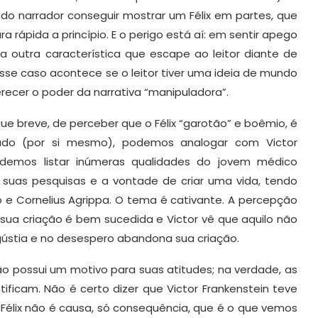
 do narrador conseguir mostrar um Félix em partes, que
 rápida a princípio. E o perigo está aí: em sentir apego
ja outra característica que escape ao leitor diante de
sse caso acontece se o leitor tiver uma ideia de mundo
ecer o poder da narrativa “manipuladora”.
e breve, de perceber que o Félix “garotão” e boêmio, é
do (por si mesmo), podemos analogar com Victor
odemos listar inúmeras qualidades do jovem médico
e suas pesquisas e a vontade de criar uma vida, tendo
o e Cornelius Agrippa. O tema é cativante. A percepção
 sua criação é bem sucedida e Victor vê que aquilo não
ústia e no desespero abandona sua criação.
ão possui um motivo para suas atitudes; na verdade, as
ficam. Não é certo dizer que Victor Frankenstein teve
Félix não é causa, só consequência, que é o que vemos