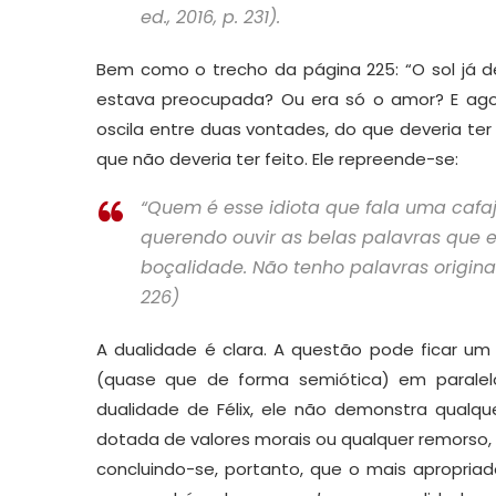
ed., 2016, p. 231).
Bem como o trecho da página 225: “O sol já des
estava preocupada? Ou era só o amor? E agor
oscila entre duas vontades, do que deveria ter
que não deveria ter feito. Ele repreende-se:
“Quem é esse idiota que fala uma cafaj
querendo ouvir as belas palavras que e
boçalidade. Não tenho palavras originais
226)
A dualidade é clara. A questão pode ficar u
(quase que de forma semiótica) em paral
dualidade de Félix, ele não demonstra qualq
dotada de valores morais ou qualquer remorso, t
concluindo-se, portanto, que o mais apropriad