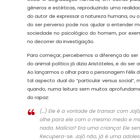
gêneros e estéticas, reproduzindo uma realidad
do autor de expressar a natureza humana, ou 
do ser perverso pode nos ajudar a entender me
sociedade no psicológico do homem, por exem
no decorrer da investigação.
Para começar, percebemos a diferença do ser q
do animal político já dizia Aristóteles, e do se
Ao lançarmos o olhar para o personagem Félix 
tal aspecto dual do “particular versus social”
quando, numa leitura sem muitos aprofundame
do rapaz:
(…) Ele é a vontade de transar com Joj
olhe para ele com o mesmo medo e mal
nada. Malícia? Era uma criança! Ele s
Recupera-se. Jojô não, já é uma adolesc