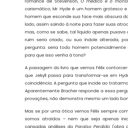
romance de Stevenson,
O médico e o mons
carismático; Mr. Hyde é um homem grotesco e 
homem que esconde sua face mais obscura da 
lado, assim saindo à noite para fazer suas atroci
mas, como se sabe, tal líquido apenas puxava 
ruim seria criado, ou sua índole alterada, 
pergunta: seria todo homem potencialmente 
para que isso venha à tona?
A passagem do livro que vemos Félix contorce
que Jekyll passa para transformar-se em Hyd
coincidência. A pergunta que incide ao tratarmos
Aparentemente Bracher responde a essa pergunt
provações, não demonstra
mesmo
um lado bo
Mas se por uma ótica vemos Félix sempre com
somos atraídos – nem que seja apenas inici
cansadas análises do
Paraíso Perdido
(obra d