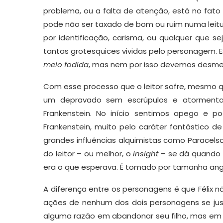
problema, ou a falta de atenção, está no fato
pode não ser taxado de bom ou ruim numa leitura
por identificação, carisma, ou qualquer que se
tantas grotesquices vividas pelo personagem. E
meio
fodida
, mas nem por isso devemos desmer
Com esse processo que o leitor sofre, mesmo qu
um depravado sem escrúpulos e atormenta
Frankenstein. No início sentimos apego e p
Frankenstein, muito pelo caráter fantástico d
grandes influências alquimistas como Paracels
do leitor – ou melhor, o
insight
­­– se dá quando
era o que esperava. É tomado por tamanha ang
A diferença entre os personagens é que Félix n
ações de nenhum dos dois personagens se justi
alguma razão em abandonar seu filho, mas em 