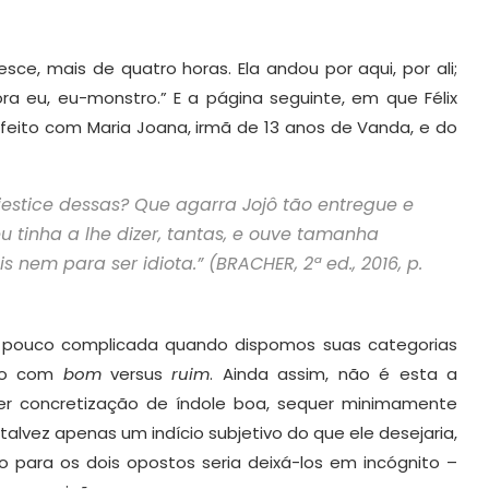
ce, mais de quatro horas. Ela andou por aqui, por ali;
a eu, eu-monstro.” E a página seguinte, em que Félix
 feito com Maria Joana, irmã de 13 anos de Vanda, e do
estice dessas? Que agarra Jojô tão entregue e
u tinha a lhe dizer, tantas, e ouve tamanha
 nem para ser idiota.” (BRACHER, 2ª ed., 2016, p.
m pouco complicada quando dispomos suas categorias
elo com
bom
versus
ruim
. Ainda assim, não é esta a
uer concretização de índole boa, sequer minimamente
alvez apenas um indício subjetivo do que ele desejaria,
o para os dois opostos seria deixá-los em incógnito –