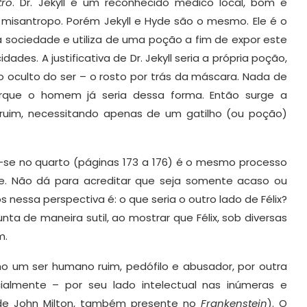
tro
. Dr. Jekyll é um reconhecido médico local, bom e
misantropo. Porém Jekyll e Hyde são o mesmo. Ele é o
sociedade e utiliza de uma poção a fim de expor este
dades. A justificativa de Dr. Jekyll seria a própria poção,
o oculto do ser – o rosto por trás da máscara. Nada de
porque o homem já seria dessa forma. Então surge a
ruim, necessitando apenas de um gatilho (ou poção)
r-se no quarto (páginas 173 a 176) é o mesmo processo
e. Não dá para acreditar que seja somente acaso ou
 nessa perspectiva é: o que seria o outro lado de Félix?
a de maneira sutil, ao mostrar que Félix, sob diversas
m.
o um ser humano ruim, pedófilo e abusador, por outra
almente – por seu lado intelectual nas inúmeras e
e John Milton, também presente no
Frankenstein
). O