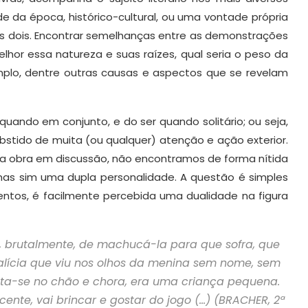
e da época, histórico-cultural, ou uma vontade própria
os dois. Encontrar semelhanças entre as demonstrações
lhor essa natureza e suas raízes, qual seria o peso da
plo, dentre outras causas e aspectos que se revelam
uando em conjunto, e do ser quando solitário; ou seja,
r abstido de muita (ou qualquer) atenção e ação exterior.
da obra em discussão, não encontramos de forma nítida
, mas sim uma dupla personalidade. A questão é simples
ntos, é facilmente percebida uma dualidade na figura
ô, brutalmente, de machucá-la para que sofra, que
ícia que viu nos olhos da menina sem nome, sem
enta-se no chão e chora, era uma criança pequena.
ente, vai brincar e gostar do jogo (…) (BRACHER, 2ª