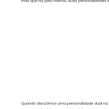
mas que há, pelo menos,
duas
personalidades 
Quando discutimos uma personalidade dual na l