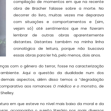
compilação de momentos em que na recente
obra de Bracher falasse sobre a morte. No
decorrer do livro, muitas vezes me deparava
com situações e comportamentos e (sim,
vejam só) até
sentimentos
que me fizeram
lembrar de outras obras aparentemente
distantes. Distantes também na minha linha
cronológica de leitura, porque não buscava
essas obras para ler há, pelo menos, dois anos.
hanças com o gênero do terror, fosse na caracterização
 ambiente. Aqui a questão da dualidade num dos
s demais aspectos, além disso temos a “degradação
 comparativo aos romances
O médico e o monstro
, de
 Shelley.
ratura em que esteve no nível mais baixo da moral e da
ras, acompanha o sujeito literário nos mais diversos