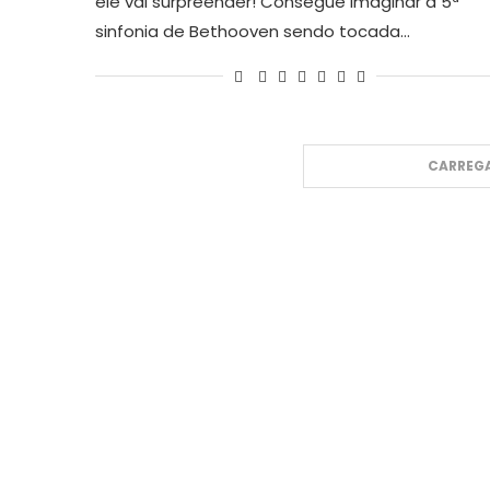
ele vai surpreender! Consegue imaginar a 5ª
sinfonia de Bethooven sendo tocada…
CARREGA