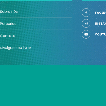
Sobre nós
FACEB
Parcerias
INSTA
YOUTU
Contato
Divulgue seu livro!