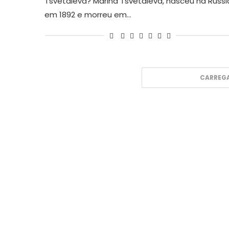
Tsvetáieva? Marina Tsvetáieva, nasceu na Rússi
em 1892 e morreu em…
CARREGA