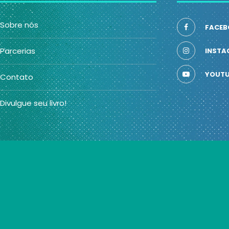
Sobre nós
FACEB
Parcerias
INSTA
YOUTU
Contato
Divulgue seu livro!