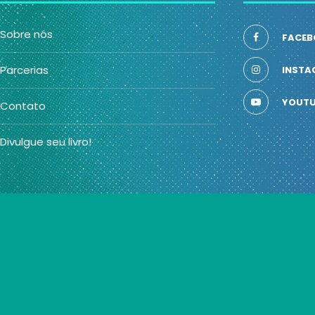
Sobre nós
FACEB
Parcerias
INSTA
YOUTU
Contato
Divulgue seu livro!