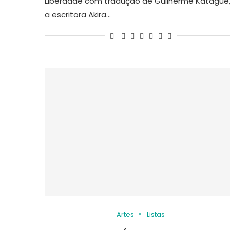
Liberdade com tradução de Guilherme Katague
a escritora Akira…
Artes
Listas