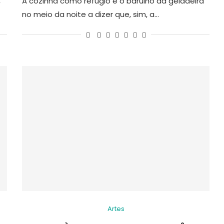
,
A cozinha como refúgio e o barulho da geladeira
no meio da noite a dizer que, sim, a…
Artes