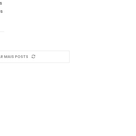
s
os
R MAIS POSTS