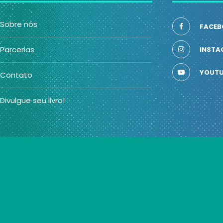
Sobre nós
FACEB
Parcerias
INSTA
YOUTU
Contato
Divulgue seu livro!