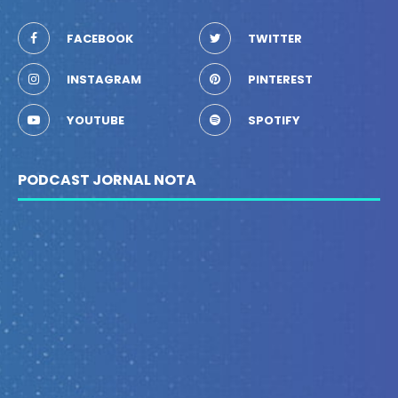
FACEBOOK
TWITTER
INSTAGRAM
PINTEREST
YOUTUBE
SPOTIFY
PODCAST JORNAL NOTA