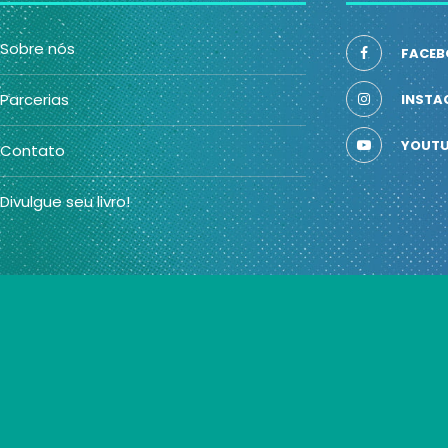
Sobre nós
FACEB
Parcerias
INSTA
YOUTU
Contato
Divulgue seu livro!