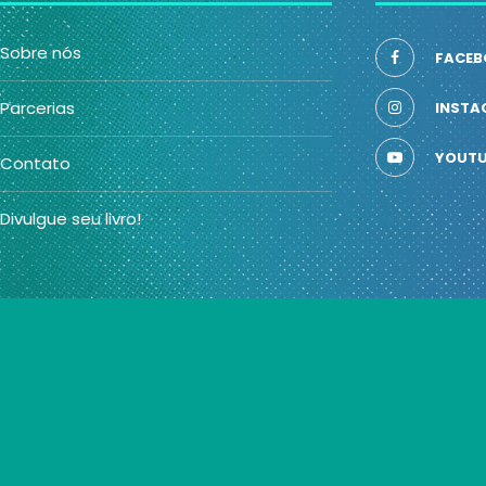
Sobre nós
FACEB
Parcerias
INSTA
YOUTU
Contato
Divulgue seu livro!