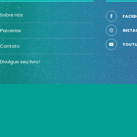
Sobre nós
FACEB
Parcerias
INSTA
YOUTU
Contato
Divulgue seu livro!