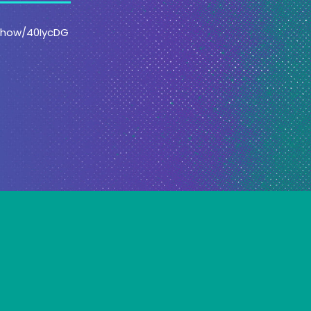
/show/40IycDG