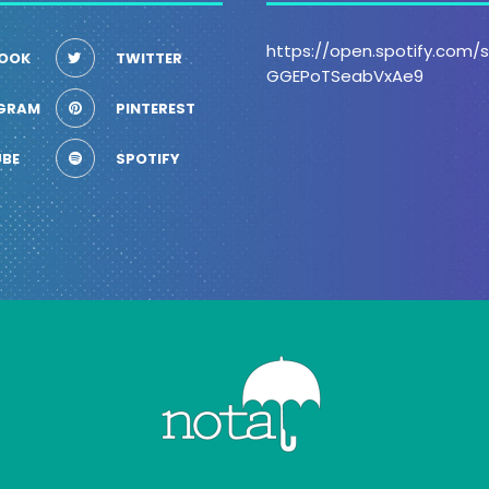
https://open.spotify.com
OOK
TWITTER
GGEPoTSeabVxAe9
GRAM
PINTEREST
BE
SPOTIFY