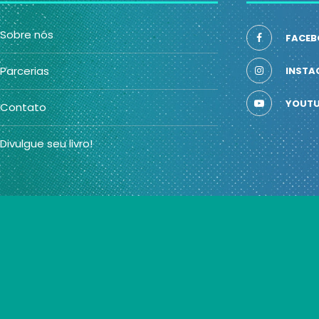
Sobre nós
FACEB
Parcerias
INSTA
YOUTU
Contato
Divulgue seu livro!