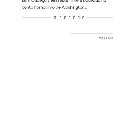
sem Cabeça (1999) Este filme é baseado no
conto homônimo de Washington…
CARREGA