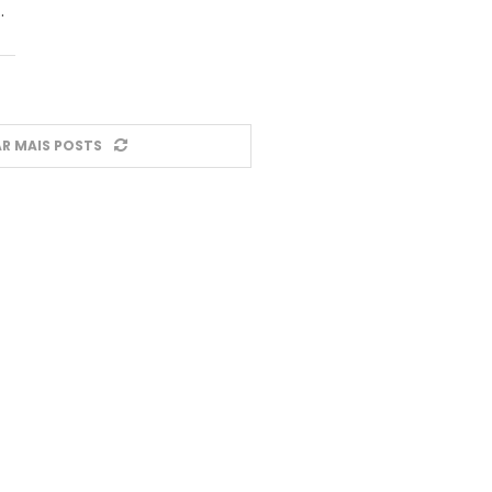
…
R MAIS POSTS