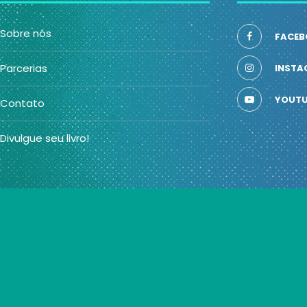
Sobre nós
FACEB
Parcerias
INSTA
YOUTU
Contato
Divulgue seu livro!