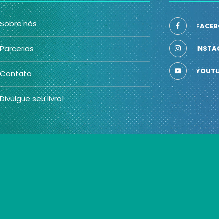
Sobre nós
FACEB
Parcerias
INSTA
YOUTU
Contato
Divulgue seu livro!