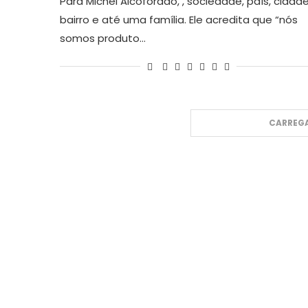
Para Michel Alcoforado, , sociedade, país, cidade
bairro e até uma família. Ele acredita que “nós
somos produto…
CARREGA