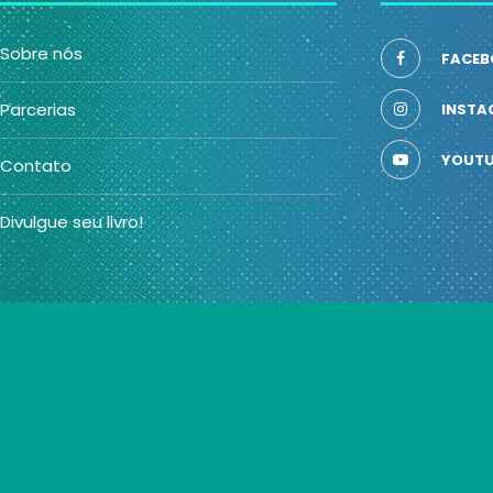
Sobre nós
FACEB
Parcerias
INSTA
YOUTU
Contato
Divulgue seu livro!