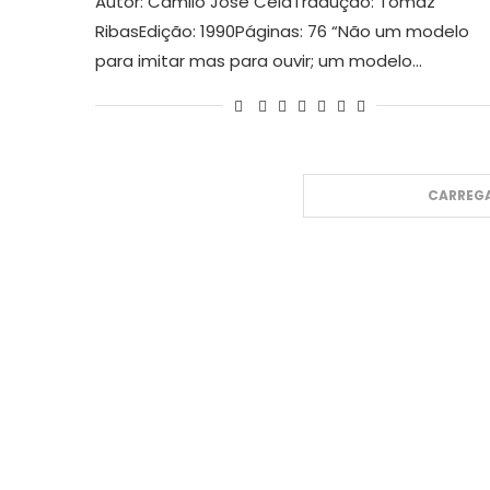
Autor: Camilo José CelaTradução: Tomaz
RibasEdição: 1990Páginas: 76 “Não um modelo
para imitar mas para ouvir; um modelo…
CARREGA