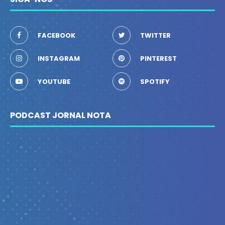
FACEBOOK
TWITTER
INSTAGRAM
PINTEREST
YOUTUBE
SPOTIFY
PODCAST JORNAL NOTA