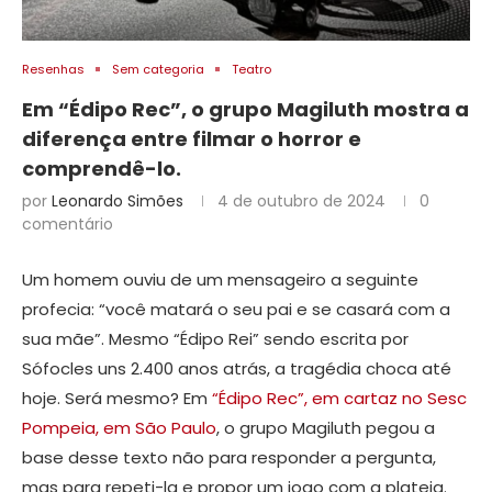
Resenhas
Sem categoria
Teatro
Em “Édipo Rec”, o grupo Magiluth mostra a
diferença entre filmar o horror e
comprendê-lo.
por
Leonardo Simões
4 de outubro de 2024
0
comentário
Um homem ouviu de um mensageiro a seguinte
profecia: “você matará o seu pai e se casará com a
sua mãe”. Mesmo “Édipo Rei” sendo escrita por
Sófocles uns 2.400 anos atrás, a tragédia choca até
hoje. Será mesmo? Em
“Édipo Rec”, em cartaz no Sesc
Pompeia, em São Paulo
, o grupo Magiluth pegou a
base desse texto não para responder a pergunta,
mas para repeti-la e propor um jogo com a plateia.