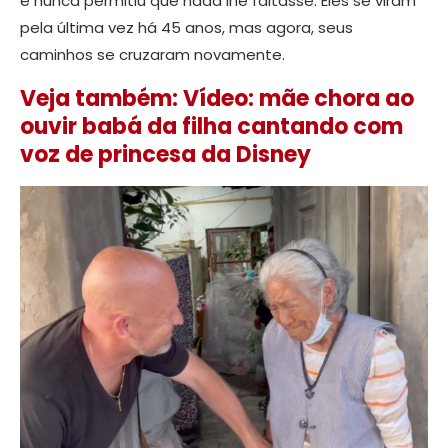
e nunca permitiu que nada lhe faltasse. Eles se viram
pela última vez há 45 anos, mas agora, seus
caminhos se cruzaram novamente.
Veja também: Vídeo: mãe chora ao
ouvir babá da filha cantando com
voz de princesa da Disney