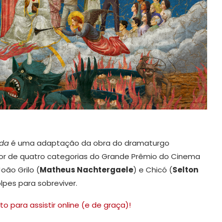
ida
é uma adaptação da obra do dramaturgo
dor de quatro categorias do Grande Prêmio do Cinema
oão Grilo (
Matheus Nachtergaele
) e Chicó (
Selton
lpes para sobreviver.
para assistir online (e de graça)!