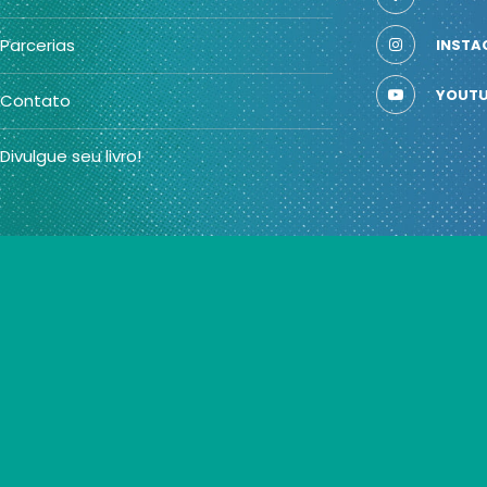
Parcerias
INSTA
YOUTU
Contato
Divulgue seu livro!