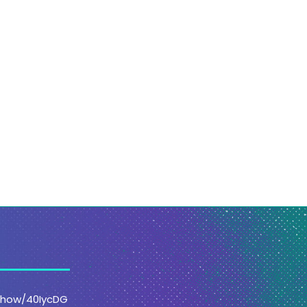
uem foi (verdadeiramente)
O homem que quase foi Hi
Odisseu, o herói estoico?
– quem...
30 de julho de 2026
30 de julho de 2026
/show/40IycDG