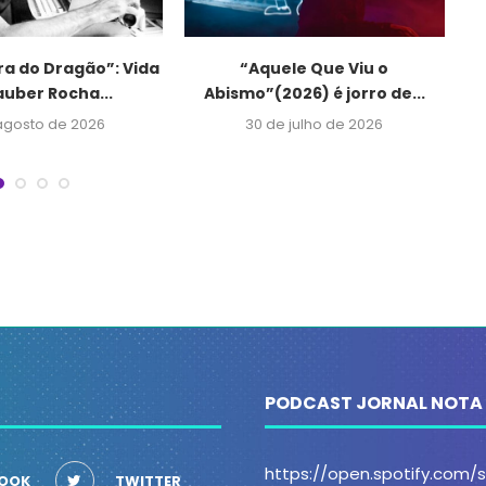
ra do Dragão”: Vida
“Aquele Que Viu o
Q
auber Rocha...
Abismo”(2026) é jorro de...
agosto de 2026
30 de julho de 2026
PODCAST JORNAL NOTA
https://open.spotify.com
OOK
TWITTER