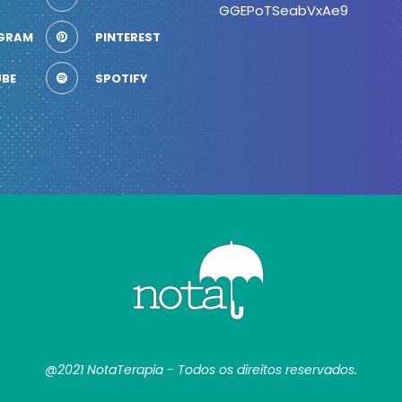
GGEPoTSeabVxAe9
GRAM
PINTEREST
BE
SPOTIFY
@2021 NotaTerapia - Todos os direitos reservados.