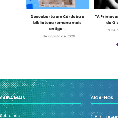
o e
Descoberta em Córdoba a
“A Primave
riaturas”
biblioteca romana mais
de Gl
...
antiga...
3 de 
2026
6 de agosto de 2026
SAIBA MAIS
SIGA-NOS
Sobre nós
FACEB