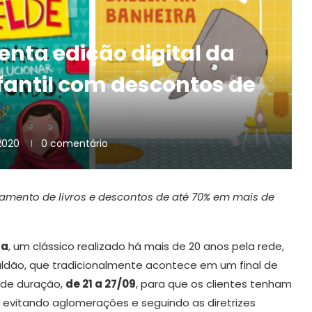
senta edição digital da
fantil com descontos de
2020
0 comentário
çamento de livros e descontos de até 70% em mais de
la
, um clássico realizado há mais de 20 anos pela rede,
saldão, que tradicionalmente acontece em um final de
de duração,
de 21 a 27/09
, para que os clientes tenham
, evitando aglomerações e seguindo as diretrizes