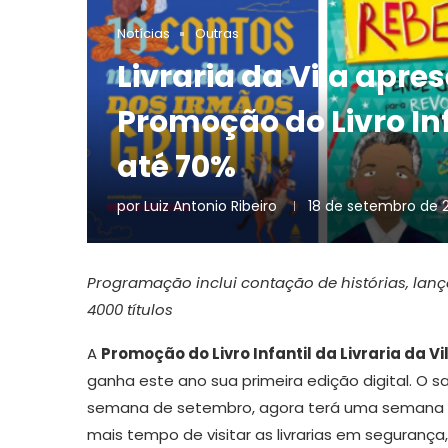
Notícias
Outras
Livraria da Vila apre
Promoção do Livro In
até 70%
por
Luiz Antonio Ribeiro
18 de setembro de 
Programação inclui contação de histórias, lan
4000 títulos
A
Promoção do Livro Infantil da Livraria da Vi
ganha este ano sua primeira edição digital. O 
semana de setembro, agora terá uma semana 
mais tempo de visitar as livrarias em segurança