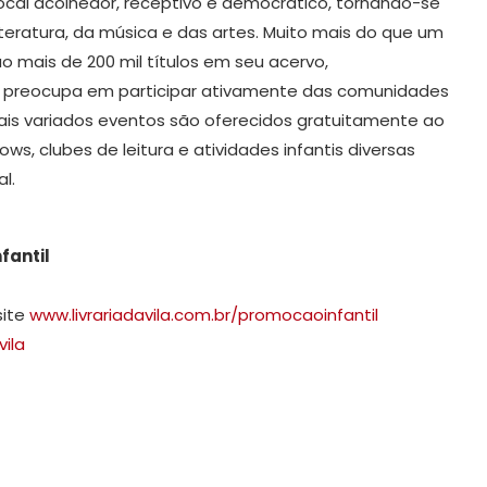
cal acolhedor, receptivo e democrático, tornando-se
iteratura, da música e das artes. Muito mais do que um
ão mais de 200 mil títulos em seu acervo,
 se preocupa em participar ativamente das comunidades
ais variados eventos são oferecidos gratuitamente ao
ws, clubes de leitura e atividades infantis diversas
l.
fantil
site
www.livrariadavila.com.br/promocaoinfantil
vila