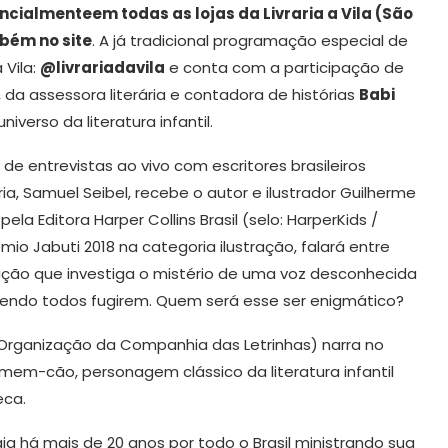
ncialmente
em todas as lojas da Livraria a Vila (São
mbém no site
. A já tradicional programação especial de
 Vila:
@livrariadavila
e conta com a participação de
, da assessora literária e contadora de histórias
Babi
verso da literatura infantil.
de entrevistas ao vivo com escritores brasileiros
ia, Samuel Seibel, recebe o autor e ilustrador Guilherme
ela Editora Harper Collins Brasil (selo: HarperKids /
Prêmio Jabuti 2018 na categoria ilustração, falará entre
ação que investiga o mistério de uma voz desconhecida
zendo todos fugirem. Quem será esse ser enigmático?
 (Organização da Companhia das Letrinhas) narra no
omem-cão, personagem clássico da literatura infantil
eca.
ja há mais de 20 anos por todo o Brasil ministrando sua