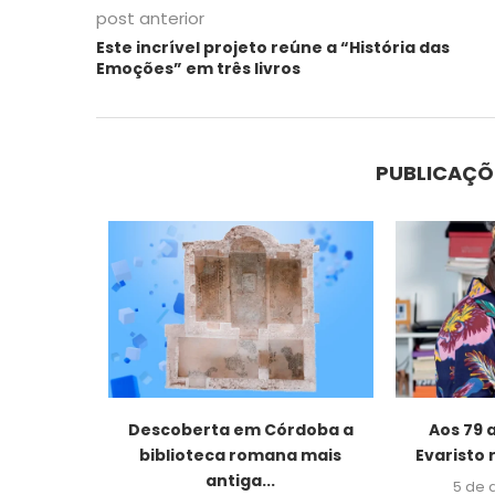
post anterior
Este incrível projeto reúne a “História das
Emoções” em três livros
PUBLICAÇÕ
uiz Carlos
Descoberta em Córdoba a
Aos 79 
...
biblioteca romana mais
Evaristo 
antiga...
2026
5 de 