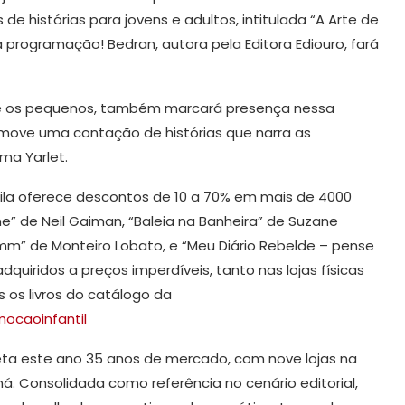
e histórias para jovens e adultos, intitulada “A Arte de
 programação! Bedran, autora pela Editora Ediouro, fará
re os pequenos, também marcará presença nessa
omove uma contação de histórias que narra as
ma Yarlet.
Vila oferece descontos de 10 a 70% em mais de 4000
line” de Neil Gaiman, “Baleia na Banheira” de Suzane
imm” de Monteiro Lobato, e “Meu Diário Rebelde – pense
uiridos a preços imperdíveis, tanto nas lojas físicas
s os livros do catálogo da
mocaoinfantil
mpleta este ano 35 anos de mercado, com nove lojas na
á. Consolidada como referência no cenário editorial,