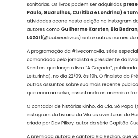
sanitárias. Os livros podem ser adquiridos
prese
Paulo, Guarulhos, Curitiba e Londrina) e ta
atividades ocorre nesta edição no instagram da
autores como
Guilherme Karsten
,
Bia Bedran
Lazari
(@babieoslivros) entre outros nomes do uni
A programação da #livecomavila, série especial 
comandada pelo jornalista e presidente da livrar
Karsten, que lança o livro “A Caçada”, publicado p
Leiturinha), no dia 22/09, às 19h. O finalista do 
outros assuntos sobre sua mais recente public
que ecoa na selva, assustando os animais e fa
O contador de histórias Kinho, da Cia. Só Papo
instagram da Livraria da Vila as aventuras do H
criado por Dav Pilkey, autor da série Capitão Cu
A premiada autora e cantora Bia Bedran, que via