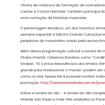
oficina de música e de formação de contadores d
Cantar e Contar Histórias” também participa da
uma contação de histórias musicada.
O personagem Mordisco, um dos favoritos ent
semana especial! A Editora Ciranda Cultural pr
peripécias do monstrinho criado pela autora Em
Além dessa programação cultural a Livraria da 
títulos infantis. Clássicos literários como “Cora
Straber, “10 Contos Maravilhosos dos Irmãos Gr
grande para revolucionar o mundo” podem ser adq
como no site. Nesse link é possível conferir todo
promoção:
http://www.livrariadavila.com.br/pro
Sobre a Livraria da Vila – A Livraria da Vila co
Grande São Paulo e mais três unidades no Paran