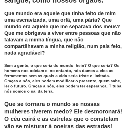
sangue, como nossos orgãos.
Que mundo era aquele que tinha feito de mim
uma escravizada, uma orfã, uma pária? Que
mundo era aquele que me separava dos meus?
Que me obrigava a viver entre pessoas que não
falavam a minha língua, que não
compartilhavam a minha religião, num país feio,
nada agradável?
Sem a gente, o que seria do mundo, hein? O que seria? Os
homens nos odeiam e, no entanto, nós damos a eles as
ferramentas sem as quais a vida seria triste e limitada.
Graças a nós, eles podem modificar o presente, quem sabe,
ler o futuro. Graças a nós, eles podem ter esperança. Tituba,
nós somos o sal da terra.
Que se tornara o mundo se nossas
mulheres tiverem medo? Ele desmoronará!
O céu cairá e as estrelas que o constelam
vão se misturar à poeiras das estradas!