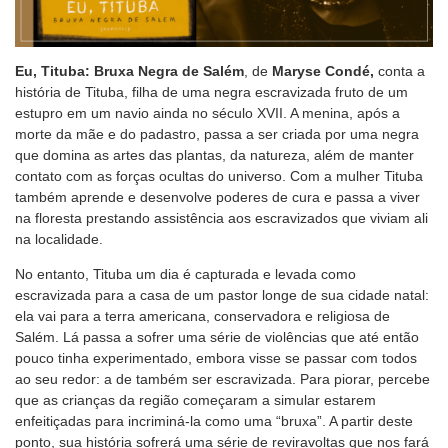
Eu, Tituba: Bruxa Negra de Salém
, de
Maryse Condé,
conta a
história de Tituba, filha de uma negra escravizada fruto de um
estupro em um navio ainda no século XVII. A menina, após a
morte da mãe e do padastro, passa a ser criada por uma negra
que domina as artes das plantas, da natureza, além de manter
contato com as forças ocultas do universo. Com a mulher Tituba
também aprende e desenvolve poderes de cura e passa a viver
na floresta prestando assistência aos escravizados que viviam ali
na localidade.
No entanto, Tituba um dia é capturada e levada como
escravizada para a casa de um pastor longe de sua cidade natal:
ela vai para a terra americana, conservadora e religiosa de
Salém. Lá passa a sofrer uma série de violências que até então
pouco tinha experimentado, embora visse se passar com todos
ao seu redor: a de também ser escravizada. Para piorar, percebe
que as crianças da região começaram a simular estarem
enfeitiçadas para incriminá-la como uma “bruxa”. A partir deste
ponto, sua história sofrerá uma série de reviravoltas que nos fará