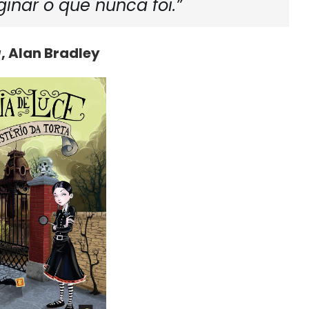
inar o que nunca foi.”
a
, Alan Bradley