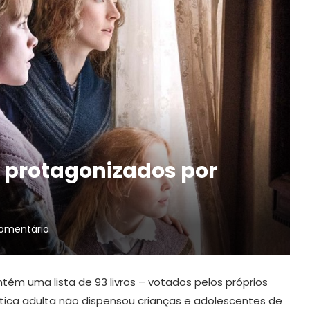
s protagonizados por
comentário
ém uma lista de 93 livros – votados pelos próprios
mática adulta não dispensou crianças e adolescentes de