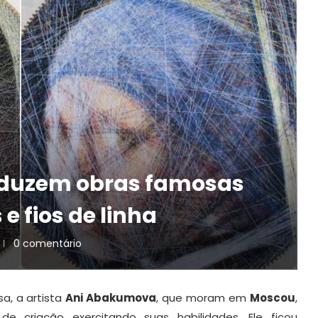
roduzem obras famosas
e fios de linha
0 comentário
a, a artista
Ani Abakumova
, que moram em
Moscou
,
de criação exercitando suas habilidades. Ele ficou