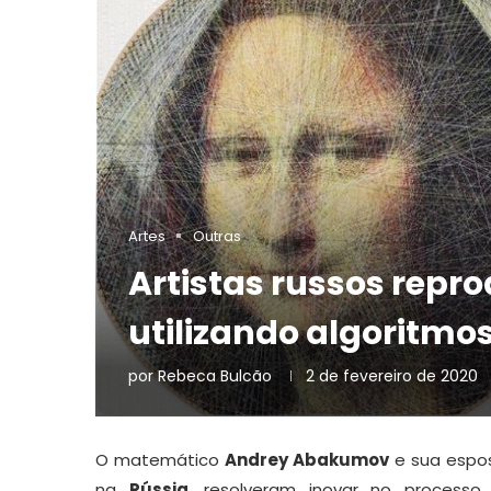
Artes
Outras
Artistas russos rep
utilizando algoritmos 
por
Rebeca Bulcão
2 de fevereiro de 2020
O matemático
Andrey Abakumov
e sua espos
na
Rússia
, resolveram inovar no processo 