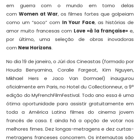
em guerra com o mundo em torno delas
com
Women at War
, os filmes fortes que golpeiam
como um “soco” com
In Your Face
, as histórias de
amor muito francesas com
Love «à la française»
e,
por último, uma seleção de obras inovadoras
com
New Horizons
.
No dia 19 de janeiro, o Júri dos Cineastas (formado por
Houda Benyamina, Coralie Fargeat, Kim Nguyen,
Mikhael Hers e Jaco Van Dormael) inaugurou
oficialmente em Paris, no Hotel du Collectionneur, a 9ª
edição do MyFrenchFilmFestival. Todo ano essa é uma
ótima oportunidade para assistir gratuitamente em
toda a América Latina filmes do cinema jovem
francês de casa. E ainda há a opção de votar nos
melhores fimes. Dez longas-metragens e dez curtas-
metragens franceses concorrem. Os internautas são