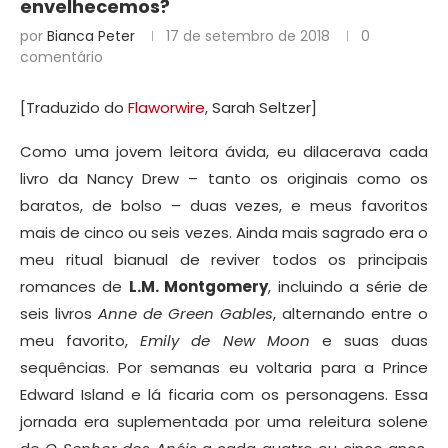
envelhecemos?
por
Bianca Peter
17 de setembro de 2018
0
comentário
[Traduzido do
Flaworwire
, Sarah Seltzer]
Como uma jovem leitora ávida, eu dilacerava cada
livro da Nancy Drew – tanto os originais como os
baratos, de bolso – duas vezes, e meus favoritos
mais de cinco ou seis vezes. Ainda mais sagrado era o
meu ritual bianual de reviver todos os principais
romances de
L.M. Montgomery
, incluindo a série de
seis livros
Anne de Green Gables
, alternando entre o
meu favorito,
Emily de New Moon
e suas duas
sequências. Por semanas eu voltaria para a Prince
Edward Island e lá ficaria com os personagens. Essa
jornada era suplementada por uma releitura solene