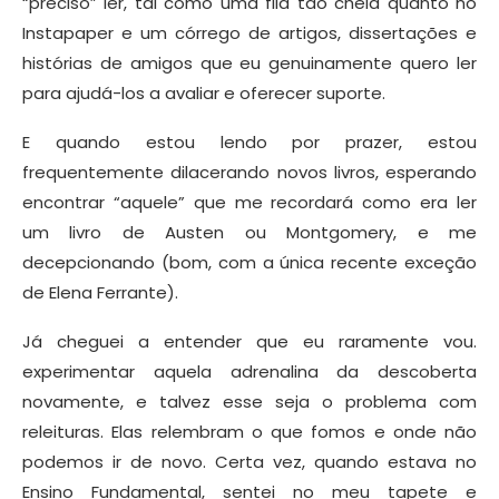
“preciso” ler, tal como uma fila tão cheia quanto no
Instapaper e um córrego de artigos, dissertações e
histórias de amigos que eu genuinamente quero ler
para ajudá-los a avaliar e oferecer suporte.
E quando estou lendo por prazer, estou
frequentemente dilacerando novos livros, esperando
encontrar “aquele” que me recordará como era ler
um livro de Austen ou Montgomery, e me
decepcionando (bom, com a única recente exceção
de Elena Ferrante).
Já cheguei a entender que eu raramente vou.
experimentar aquela adrenalina da descoberta
novamente, e talvez esse seja o problema com
releituras. Elas relembram o que fomos e onde não
podemos ir de novo. Certa vez, quando estava no
Ensino Fundamental, sentei no meu tapete e