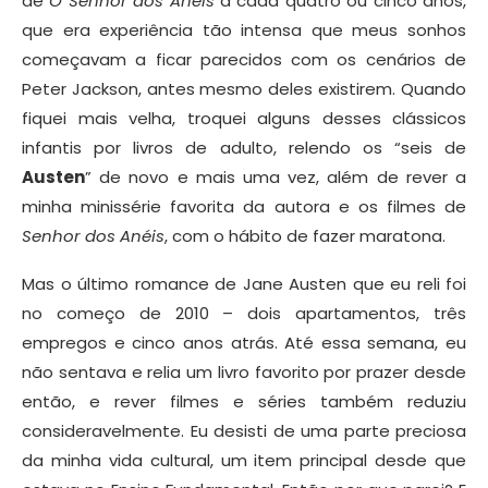
de
O Senhor dos Anéis
a cada quatro ou cinco anos,
que era experiência tão intensa que meus sonhos
começavam a ficar parecidos com os cenários de
Peter Jackson, antes mesmo deles existirem. Quando
fiquei mais velha, troquei alguns desses clássicos
infantis por livros de adulto, relendo os “seis de
Austen
” de novo e mais uma vez, além de rever a
minha minissérie favorita da autora e os filmes de
Senhor dos Anéis
, com o hábito de fazer maratona.
Mas o último romance de Jane Austen que eu reli foi
no começo de 2010 – dois apartamentos, três
empregos e cinco anos atrás. Até essa semana, eu
não sentava e relia um livro favorito por prazer desde
então, e rever filmes e séries também reduziu
consideravelmente. Eu desisti de uma parte preciosa
da minha vida cultural, um item principal desde que