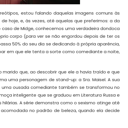
ereótipos, estou falando daquelas imagens comuns às
de hoje, e, às vezes, até aquelas que preferimos: a da
c. No caso de Midge, conhecemos uma verdadeira dondoca
óprio corpo (para ver se não engordou depois de ter os
o passa 50% do seu dia se dedicando à própria aparência,
ar em que ele tenta a sorte como comediante a noite,
o marido que, ao descobrir que ele a havia traído e que
esma uma personagem de stand-up: a Sra. Maisel. A sua
ara uma ousada comediante também se transformou no
oça inteligente que se graduou em Literatura Russa e
 hilárias. A série demonstra como o sexismo atinge até
e acomodada no padrão de beleza, quando ela decide