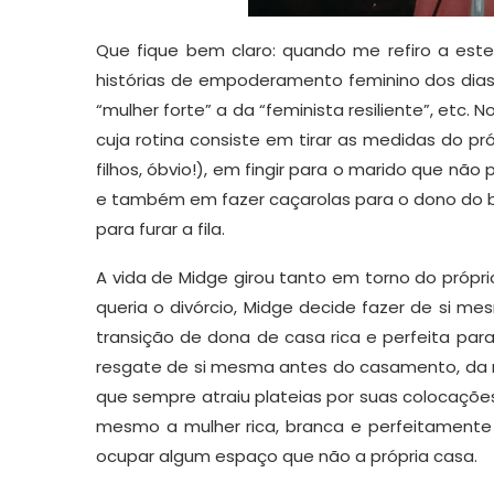
Que fique bem claro: quando me refiro a est
histórias de empoderamento feminino dos dias 
“mulher forte” a da “feminista resiliente”, et
cuja rotina consiste em tirar as medidas do pr
filhos, óbvio!), em fingir para o marido que nã
e também em fazer caçarolas para o dono do b
para furar a fila.
A vida de Midge girou tanto em torno do própri
queria o divórcio, Midge decide fazer de si m
transição de dona de casa rica e perfeita p
resgate de si mesma antes do casamento, da m
que sempre atraiu plateias por suas colocações
mesmo a mulher rica, branca e perfeitament
ocupar algum espaço que não a própria casa.