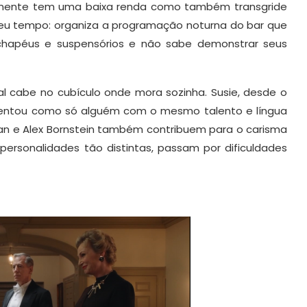
omente tem uma baixa renda como também transgride
eu tempo: organiza a programação noturna do bar que
hapéus e suspensórios e não sabe demonstrar seus
l cabe no cubículo onde mora sozinha. Susie, desde o
orientou como só alguém com o mesmo talento e língua
han e Alex Bornstein também contribuem para o carisma
ersonalidades tão distintas, passam por dificuldades