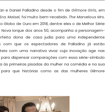
an e Daniel Palladino desde o fim de
Gilmore Girls
, em
Sra. Maisel
, foi muito bem-recebido.
The Marvelous Mrs.
 no Globo de Ouro em 2018, dentre eles o de Melhor Série
na Nova Iorque dos anos 50, acompanha a personagem-
perfeita dona de casa judia para uma independente
s com que os espectadores de Palladino já estão
nteia com uma narrativa vivaz cuja inovação age nas
s para dispensar comparações com essa série-símbolo
ica às primeiras pisadas da mulher na comédia e na sua
 para que histórias como as das mulheres Gilmore