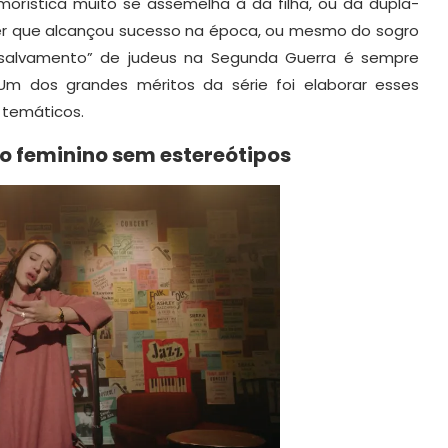
morística muito se assemelha à da filha, ou da dupla-
her que alcançou sucesso na época, ou mesmo do sogro
do “salvamento” de judeus na Segunda Guerra é sempre
Um dos grandes méritos da série foi elaborar esses
 temáticos.
 feminino sem estereótipos