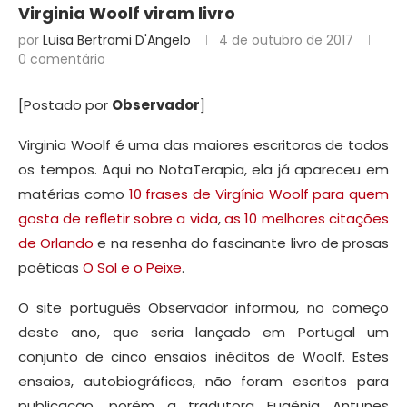
Virginia Woolf viram livro
por
Luisa Bertrami D'Angelo
4 de outubro de 2017
0 comentário
[Postado por
Observador
]
Virginia Woolf é uma das maiores escritoras de todos
os tempos. Aqui no NotaTerapia, ela já apareceu em
matérias como
10 frases de Virgínia Woolf para quem
gosta de refletir sobre a vida
,
as 10 melhores citações
de Orlando
e na resenha do fascinante livro de prosas
poéticas
O Sol e o Peixe
.
O site português Observador informou, no começo
deste ano, que seria lançado em Portugal um
conjunto de cinco ensaios inéditos de Woolf. Estes
ensaios, autobiográficos, não foram escritos para
publicação, porém a tradutora Eugénia Antunes