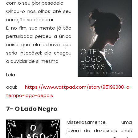
com o seu pior pesadelo.
Olhou-o nos olhos até seu
coração se dilacerar.
E, no fim, sua mente já tão
perturbada perdeu a única
coisa que ela achava que
seria intocável: ela chegou
a duvidar de si mesma.
Leia
aqui:
https://www.wattpad.com/story/95199008-o-
tempo-logo-depois
7- O Lado Negro
Misteriosamente, uma
jovem de dezesseis anos