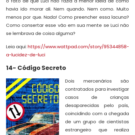
o fato de que Luci não fazia a menor ideia de como
havia ido morar ali. Nem quando. Nem como. Muito
menos por que. Nada! Como preencher essa lacuna?
Como consertar esse vão em sua mente se Luci não
se lembrava de coisa alguma?
Leia aqui:
https://www.wattpad.com/story/95344858-
a-lucidez-de-luci
14- Código Secreto
Dois mercenários são
contratados para investigar
casos de crianças
desaparecidas pelo país,
coincidindo com a chegada
de um grupo de cientistas
estrangeiro que realiza