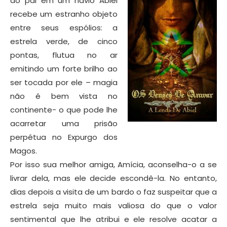
do pai em um navio Abiel
recebe um estranho objeto
entre seus espólios: a
estrela verde, de cinco
pontas, flutua no ar
emitindo um forte brilho ao
ser tocada por ele – magia
não é bem vista no
continente- o que pode lhe
acarretar uma prisão
perpétua no Expurgo dos
Magos.
Por isso sua melhor amiga, Amícia, aconselha-o a se
livrar dela, mas ele decide escondê-la. No entanto,
dias depois a visita de um bardo o faz suspeitar que a
estrela seja muito mais valiosa do que o valor
sentimental que lhe atribui e ele resolve acatar a