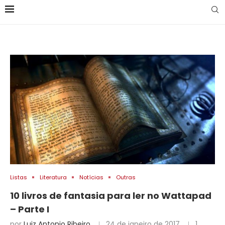
Listas
Literatura
Notícias
Outras
10 livros de fantasia para ler no Wattapad
– Parte I
por
Luiz Antonio Ribeiro
24 de janeiro de 2017
1